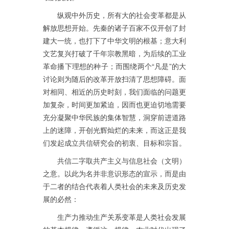
纵观中外历史，所有大的社会变革都是从
解放思想开始。先秦的诸子百家不仅开创了封
建大一统，也打下了中华文明的根基；意大利
文艺复兴打破了千年宗教黑暗，为后续的工业
革命播下理想的种子；而围绕两个“凡是”的大
讨论则为随后的改革开放扫清了思想障碍。面
对相同、相近的历史时刻，我们面临的问题更
加复杂，时间更加紧迫，因而也更迫切地需要
充分凝聚中华民族的集体智慧，洞穿前进道路
上的迷障，开创光辉灿烂的未来，而这正是我
们发起成立共信研究会的初衷、目标和宗旨。
共信二字取共产主义与信息社会（文明）
之意。以此为名并非意识形态的宣示，而是由
于二者的结合代表着人类社会的未来及历史发
展的必然：
生产力推动生产关系变革是人类社会发展