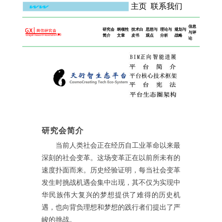
主页
联系我们
信息
研究会
纲领性
技术白
思想与
理论与
规划与
与评
简介
文章
皮书
观点
分析
战略
论
研究会简介
当前人类社会正在经历自工业革命以来最
深刻的社会变革。这场变革正在以前所未有的
速度扑面而来。历史经验证明，每当社会变革
发生时挑战机遇会集中出现，其不仅为实现中
华民族伟大复兴的梦想提供了难得的历史机
遇，也向背负理想和梦想的践行者们提出了严
峻的挑战。