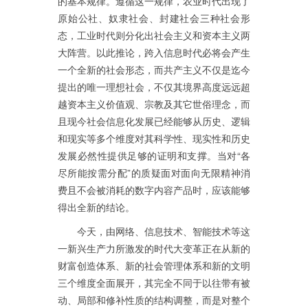
的基本规律。遵循这一规律，农业时代出现了
原始公社、奴隶社会、封建社会三种社会形
态，工业时代则分化出社会主义和资本主义两
大阵营。以此推论，跨入信息时代必将会产生
一个全新的社会形态，而共产主义不仅是迄今
提出的唯一理想社会，不仅其境界高度远远超
越资本主义价值观、宗教及其它世俗理念，而
且现今社会信息化发展已经能够从历史、逻辑
和现实等多个维度对其科学性、现实性和历史
发展必然性提供足够的证明和支撑。当对“各
尽所能按需分配”的质疑面对面向无限精神消
费且不会被消耗的数字内容产品时，应该能够
得出全新的结论。
今天，由网络、信息技术、智能技术等这
一新兴生产力所激发的时代大变革正在从新的
财富创造体系、新的社会管理体系和新的文明
三个维度全面展开，其完全不同于以往带有被
动、局部和修补性质的结构调整，而是对整个