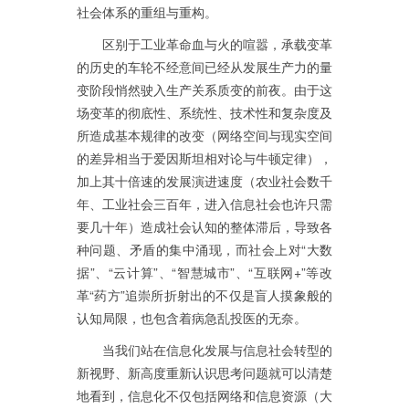
社会体系的重组与重构。
区别于工业革命血与火的喧嚣，承载变革
的历史的车轮不经意间已经从发展生产力的量
变阶段悄然驶入生产关系质变的前夜。由于这
场变革的彻底性、系统性、技术性和复杂度及
所造成基本规律的改变（网络空间与现实空间
的差异相当于爱因斯坦相对论与牛顿定律），
加上其十倍速的发展演进速度（农业社会数千
年、工业社会三百年，进入信息社会也许只需
要几十年）造成社会认知的整体滞后，导致各
种问题、矛盾的集中涌现，而社会上对“大数
据”、“云计算”、“智慧城市”、“互联网+”等改
革“药方”追崇所折射出的不仅是盲人摸象般的
认知局限，也包含着病急乱投医的无奈。
当我们站在信息化发展与信息社会转型的
新视野、新高度重新认识思考问题就可以清楚
地看到，信息化不仅包括网络和信息资源（大